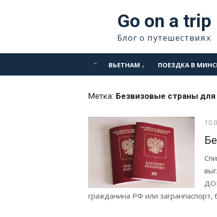
Перейти
Go on a trip
к
содержимому
Блог о путешествиях
ВЬЕТНАМ
ПОЕЗДКА В МИНС
Метка:
Безвизовые страны для
Опу
10.
Бе
Спи
выг
ДОК
гражданина РФ или загранпаспорт, бе