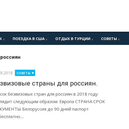
К
ПОЕЗДКА В США
ОТДЫХ В ТУРЦИИ
СОВЕТЫ
 россиян
бликовано
08.2018
СОВЕТЫ
звизовые страны для россиян.
сок безвизовых стран для россиян в 2018 году
лядит следующим образом: Европа СТРАНА СРОК
УМЕНТЫ Белоруссия до 90 дней паспорт
сплатно....