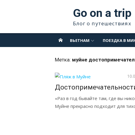
Перейти
Go on a trip
к
содержимому
Блог о путешествиях
ВЬЕТНАМ
ПОЕЗДКА В МИ
Метка:
муйне достопримечател
Опу
10.
Достопримечательности
«Раз в год бывайте там, где вы ник
Муйне прекрасно подходит для тихог