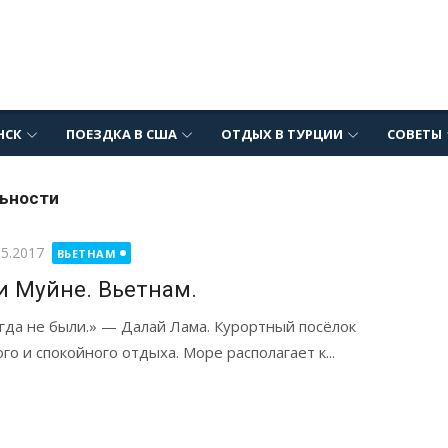
НСК
ПОЕЗДКА В США
ОТДЫХ В ТУРЦИИ
СОВЕТЫ
ьности
бликовано
05.2017
ВЬЕТНАМ
 Муйне. Вьетнам.
огда не были.» — Далай Лама. Курортный посёлок
о и спокойного отдыха. Море располагает к...