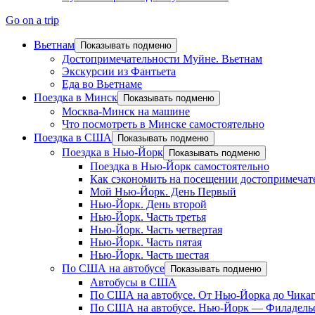
Go on a trip
Вьетнам
Показывать подменю
Достопримечательности Муйне. Вьетнам
Экскурсии из Фантьета
Еда во Вьетнаме
Поездка в Минск
Показывать подменю
Москва-Минск на машине
Что посмотреть в Минске самостоятельно
Поездка в США
Показывать подменю
Поездка в Нью-Йорк
Показывать подменю
Поездка в Нью-Йорк самостоятельно
Как сэкономить на посещении достопримеча
Мой Нью-Йорк. День Первый
Нью-Йорк. День второй
Нью-Йорк. Часть третья
Нью-Йорк. Часть четвертая
Нью-Йорк. Часть пятая
Нью-Йорк. Часть шестая
По США на автобусе
Показывать подменю
Автобусы в США
По США на автобусе. От Нью-Йорка до Чика
По США на автобусе. Нью-Йорк — Филадель