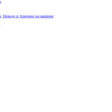
д
, Неваде и Аризоне на машине
о