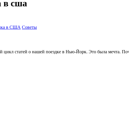
а в сша
дка в США
Советы
 цикл статей о нашей поездке в Нью-Йорк. Это была мечта. Поче