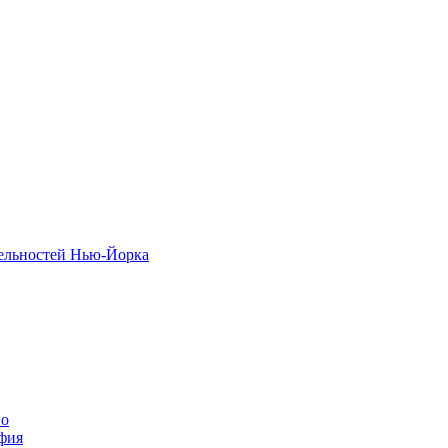
тельностей Нью-Йорка
го
фия