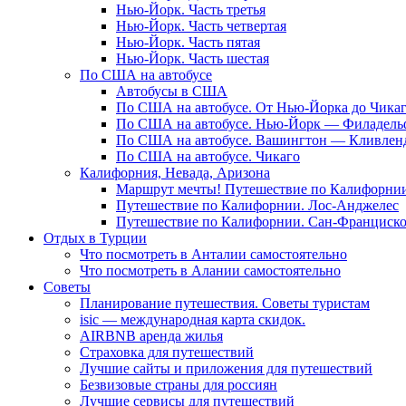
Нью-Йорк. Часть третья
Нью-Йорк. Часть четвертая
Нью-Йорк. Часть пятая
Нью-Йорк. Часть шестая
По США на автобусе
Автобусы в США
По США на автобусе. От Нью-Йорка до Чика
По США на автобусе. Нью-Йорк — Филадель
По США на автобусе. Вашингтон — Кливлен
По США на автобусе. Чикаго
Калифорния, Невада, Аризона
Маршрут мечты! Путешествие по Калифорнии
Путешествие по Калифорнии. Лос-Анджелес
Путешествие по Калифорнии. Сан-Франциск
Отдых в Турции
Что посмотреть в Анталии самостоятельно
Что посмотреть в Алании самостоятельно
Советы
Планирование путешествия. Советы туристам
isic — международная карта скидок.
AIRBNB аренда жилья
Страховка для путешествий
Лучшие сайты и приложения для путешествий
Безвизовые страны для россиян
Лучшие сервисы для путешествий