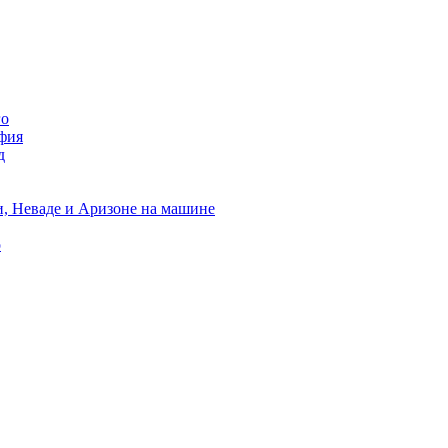
го
фия
д
, Неваде и Аризоне на машине
о