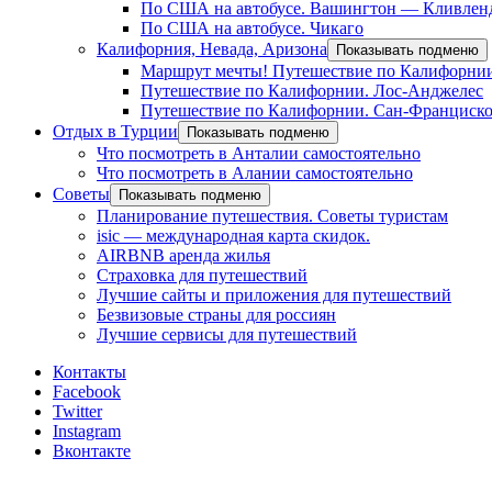
По США на автобусе. Вашингтон — Кливлен
По США на автобусе. Чикаго
Калифорния, Невада, Аризона
Показывать подменю
Маршрут мечты! Путешествие по Калифорнии
Путешествие по Калифорнии. Лос-Анджелес
Путешествие по Калифорнии. Сан-Франциск
Отдых в Турции
Показывать подменю
Что посмотреть в Анталии самостоятельно
Что посмотреть в Алании самостоятельно
Советы
Показывать подменю
Планирование путешествия. Советы туристам
isic — международная карта скидок.
AIRBNB аренда жилья
Страховка для путешествий
Лучшие сайты и приложения для путешествий
Безвизовые страны для россиян
Лучшие сервисы для путешествий
Контакты
Facebook
Twitter
Instagram
Вконтакте