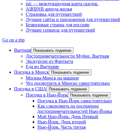
isic — международная карта скидок.
AIRBNB аренда жилья
Страховка для путешествий
Лучшие сайты и приложения для путешествий
Безвизовые страны для россиян
Лучшие сервисы для путешествий
Go on a trip
Вьетнам
Показывать подменю
Достопримечательности Муйне. Вьетнам
Экскурсии из Фантьета
Еда во Вьетнаме
Поездка в Минск
Показывать подменю
Москва-Минск на машине
Что посмотреть в Минске самостоятельно
Поездка в США
Показывать подменю
Поездка в Нью-Йорк
Показывать подменю
Поездка в Нью-Йорк самостоятельно
Как сэкономить на посещении
достопримечательностей Нью-Йорка
Мой Нью-Йорк. День Первый
Нью-Йорк. День второй
Нью-Йорк. Часть третья