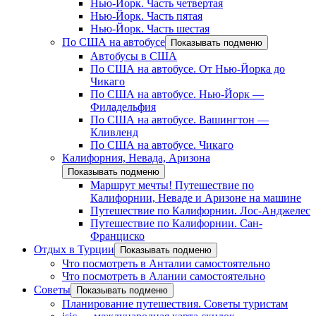
Нью-Йорк. Часть четвертая
Нью-Йорк. Часть пятая
Нью-Йорк. Часть шестая
По США на автобусе
Показывать подменю
Автобусы в США
По США на автобусе. От Нью-Йорка до
Чикаго
По США на автобусе. Нью-Йорк —
Филадельфия
По США на автобусе. Вашингтон —
Кливленд
По США на автобусе. Чикаго
Калифорния, Невада, Аризона
Показывать подменю
Маршрут мечты! Путешествие по
Калифорнии, Неваде и Аризоне на машине
Путешествие по Калифорнии. Лос-Анджелес
Путешествие по Калифорнии. Сан-
Франциско
Отдых в Турции
Показывать подменю
Что посмотреть в Анталии самостоятельно
Что посмотреть в Алании самостоятельно
Советы
Показывать подменю
Планирование путешествия. Советы туристам