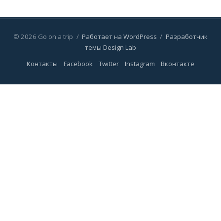
© 2026 Go on a trip
/
Работает на WordPress
/
Разработчик
темы Design Lab
Контакты
Facebook
Twitter
Instagram
Вконтакте