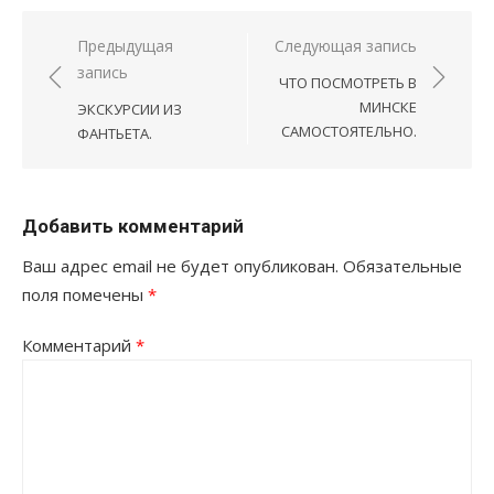
Навигация
Предыдущая
Следующая запись
запись
по
ЧТО ПОСМОТРЕТЬ В
записям
МИНСКЕ
ЭКСКУРСИИ ИЗ
САМОСТОЯТЕЛЬНО.
ФАНТЬЕТА.
Добавить комментарий
Ваш адрес email не будет опубликован.
Обязательные
поля помечены
*
Комментарий
*