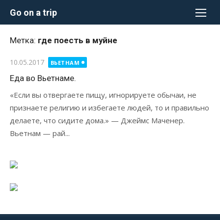
Перейти
Go on a trip
к
содержимому
Метка:
где поесть в муйне
Опубликовано
10.05.2017
ВЬЕТНАМ
Еда во Вьетнаме.
«Если вы отвергаете пищу, игнорируете обычаи, не
признаете религию и избегаете людей, то и правильно
делаете, что сидите дома.» — Джеймс Маченер.
Вьетнам — рай...