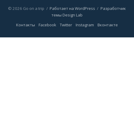
© 2026 Go on a trip
/
Работает на WordPress
/
Разработчик
темы Design Lab
Контакты
Facebook
Twitter
Instagram
Вконтакте