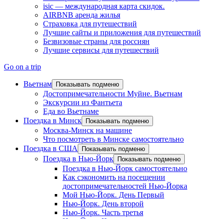
isic — международная карта скидок.
AIRBNB аренда жилья
Страховка для путешествий
Лучшие сайты и приложения для путешествий
Безвизовые страны для россиян
Лучшие сервисы для путешествий
Go on a trip
Вьетнам
Показывать подменю
Достопримечательности Муйне. Вьетнам
Экскурсии из Фантьета
Еда во Вьетнаме
Поездка в Минск
Показывать подменю
Москва-Минск на машине
Что посмотреть в Минске самостоятельно
Поездка в США
Показывать подменю
Поездка в Нью-Йорк
Показывать подменю
Поездка в Нью-Йорк самостоятельно
Как сэкономить на посещении
достопримечательностей Нью-Йорка
Мой Нью-Йорк. День Первый
Нью-Йорк. День второй
Нью-Йорк. Часть третья