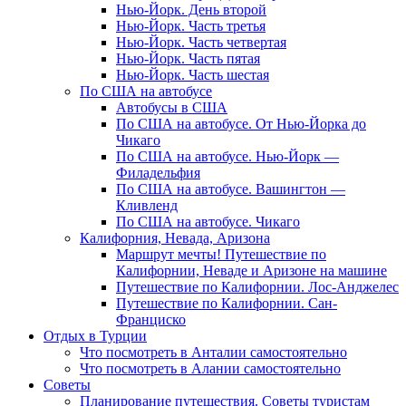
Нью-Йорк. День второй
Нью-Йорк. Часть третья
Нью-Йорк. Часть четвертая
Нью-Йорк. Часть пятая
Нью-Йорк. Часть шестая
По США на автобусе
Автобусы в США
По США на автобусе. От Нью-Йорка до
Чикаго
По США на автобусе. Нью-Йорк —
Филадельфия
По США на автобусе. Вашингтон —
Кливленд
По США на автобусе. Чикаго
Калифорния, Невада, Аризона
Маршрут мечты! Путешествие по
Калифорнии, Неваде и Аризоне на машине
Путешествие по Калифорнии. Лос-Анджелес
Путешествие по Калифорнии. Сан-
Франциско
Отдых в Турции
Что посмотреть в Анталии самостоятельно
Что посмотреть в Алании самостоятельно
Советы
Планирование путешествия. Советы туристам