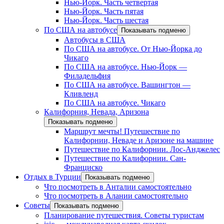
Нью-Йорк. Часть четвертая
Нью-Йорк. Часть пятая
Нью-Йорк. Часть шестая
По США на автобусе
Показывать подменю
Автобусы в США
По США на автобусе. От Нью-Йорка до
Чикаго
По США на автобусе. Нью-Йорк —
Филадельфия
По США на автобусе. Вашингтон —
Кливленд
По США на автобусе. Чикаго
Калифорния, Невада, Аризона
Показывать подменю
Маршрут мечты! Путешествие по
Калифорнии, Неваде и Аризоне на машине
Путешествие по Калифорнии. Лос-Анджелес
Путешествие по Калифорнии. Сан-
Франциско
Отдых в Турции
Показывать подменю
Что посмотреть в Анталии самостоятельно
Что посмотреть в Алании самостоятельно
Советы
Показывать подменю
Планирование путешествия. Советы туристам