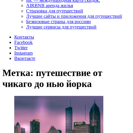
isic — международная карта скидок.
AIRBNB аренда жилья
Страховка для путешествий
Лучшие сайты и приложения для путешествий
Безвизовые страны для россиян
Лучшие сервисы для путешествий
Контакты
Facebook
Twitter
Instagram
Вконтакте
Метка:
путешествие от
чикаго до нью йорка